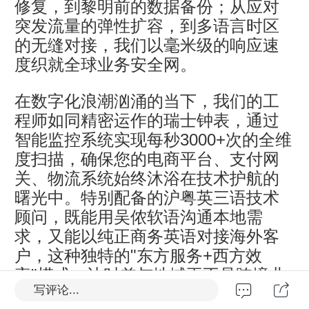
修复，到黎明前的数据备份；从应对
突发流量的弹性扩容，到多语言时区
的无缝对接，我们以毫米级的响应速
度织就全球业务安全网。
在数字化浪潮汹涌的当下，我们的工
程师如同精密运作的瑞士钟表，通过
智能监控系统实现每秒3000+次的全维
度扫描，确保您的电商平台、支付网
关、物流系统始终沐浴在技术护航的
曙光中。特别配备的沪粤英三语技术
顾问，既能用吴侬软语沟通本地需
求，又能以纯正商务英语对接海外客
户，这种独特的"东方服务+西方效
率"模式，让时差与地域再不是跨境业
写评论...
务的鸿沟。