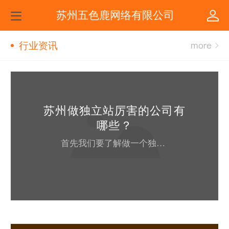
苏州五色鹿网络有限公司
行业资讯
苏州做独立站厉害的公司有
哪些？
首先我们要了解做一个独站站几个关键的因素1 如何采购一个简单，好用的后台，这个是比较关键的，要让人易上手的后台。2 这个后台，他是否可以链接到谷歌上面去3 这个后台，他是否有强大的背景支持现在市面上有很多服务器层出不穷，很多时候，你做了网站你会面临网站打不开，打开卡，或者干脆页面404，这些都是选择有关。详情请咨询：18260285560（微信同号，三秒）